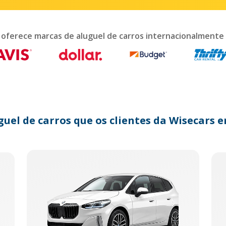
teract
th
e
lendar
 oferece marcas de aluguel de carros internacionalmente
nd
lect
te.
ess
e
estion
ark
guel de carros que os clientes da Wisecar
y
t
e
eyboard
ortcuts
r
anging
tes.