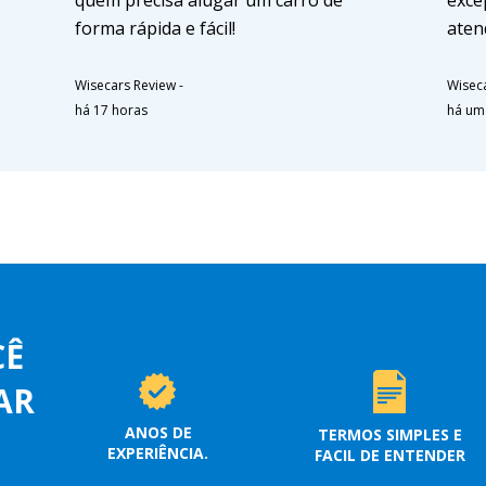
quem precisa alugar um carro de
exce
forma rápida e fácil!
aten
Wisecars Review
-
Wisec
há 17 horas
há um
CÊ
AR
ANOS DE
TERMOS SIMPLES E
EXPERIÊNCIA.
FACIL DE ENTENDER