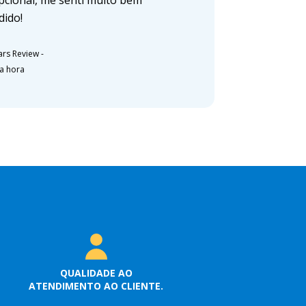
pcional, me senti muito bem
dido!
ars Review
-
a hora
QUALIDADE AO
ATENDIMENTO AO CLIENTE.