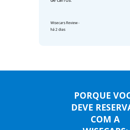
de carros.
Wisecars Review
-
há 2 dias
PORQUE VO
DEVE RESERV
COM A