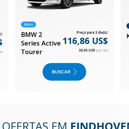
Médio
BMW 2
Preço para 3 dia(s):
):
116,86 US$
$
Series Active
Tourer
38,95 US$
por dia
ia
BUSCAR
S OFERTAS EM
EINDHOVE