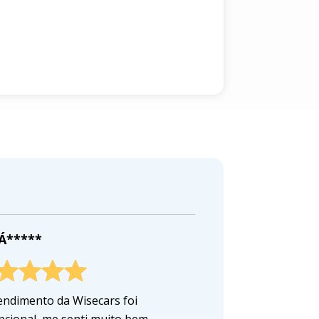
 Á*****
endimento da Wisecars foi