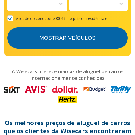
to
interact
with
the
A idade do condutor é
30-65
e o país de residência é
calendar
and
select
MOSTRAR VEÍCULOS
a
date.
Press
the
question
mark
A Wisecars oferece marcas de aluguel de carros
key
internacionalmente conhecidas
to
get
the
keyboard
shortcuts
for
changing
dates.
Os melhores preços de aluguel de carros
que os clientes da Wisecars encontraram