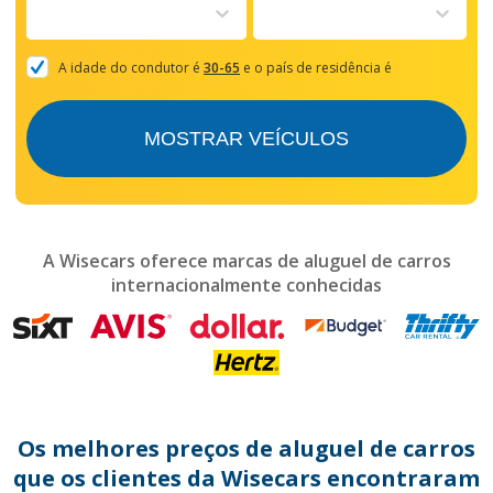
to
interact
with
the
A idade do condutor é
30-65
e o país de residência é
calendar
and
select
MOSTRAR VEÍCULOS
a
date.
Press
the
question
mark
A Wisecars oferece marcas de aluguel de carros
key
internacionalmente conhecidas
to
get
the
keyboard
shortcuts
for
changing
dates.
Os melhores preços de aluguel de carros
que os clientes da Wisecars encontraram