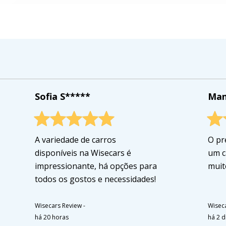
Sofia S*****
Man
A variedade de carros
O pr
disponíveis na Wisecars é
um c
impressionante, há opções para
muito
todos os gostos e necessidades!
Wisecars Review
-
Wisec
há 20 horas
há 2 d