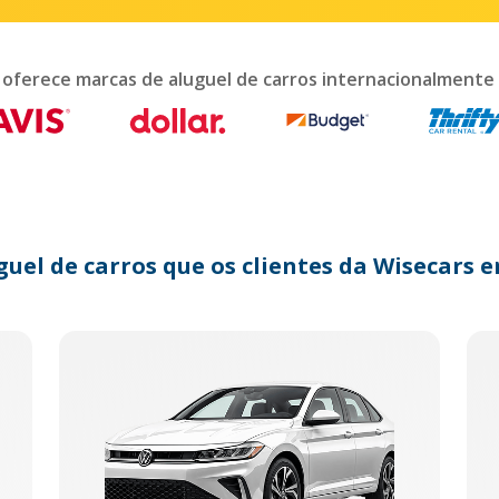
teract
th
e
lendar
 oferece marcas de aluguel de carros internacionalmente
nd
lect
te.
ess
e
estion
ark
guel de carros que os clientes da Wisecar
y
t
e
eyboard
ortcuts
r
anging
tes.