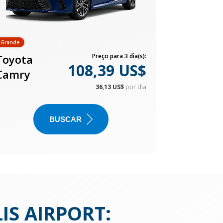
Grande
Toyota
Preço para 3 dia(s):
108,39 US$
Camry
36,13 US$
por dia
BUSCAR
IS AIRPORT
: