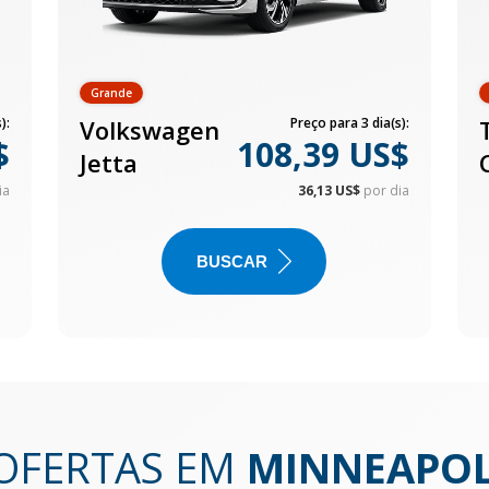
Grande
):
Volkswagen
Preço para 3 dia(s):
$
108,39 US$
Jetta
ia
36,13 US$
por dia
BUSCAR
 OFERTAS EM
MINNEAPOL