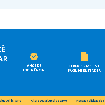
CÊ
AR
ANOS DE
TERMOS SIMPLES E
EXPERIÊNCIA.
FACIL DE ENTENDER
aluguel de carro
Altere seu aluguel de carro
Nossas políticas de 