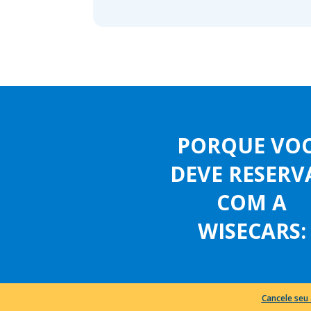
PORQUE VO
DEVE RESERV
COM A
WISECARS:
Cancele seu 