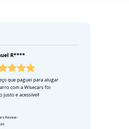
uel R****
eço que paguei para alugar
arro com a Wisecars foi
 justo e acessível!
ars Review
-
ias