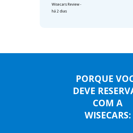
Wisecars Review
-
há 2 dias
PORQUE VO
DEVE RESERV
COM A
WISECARS: