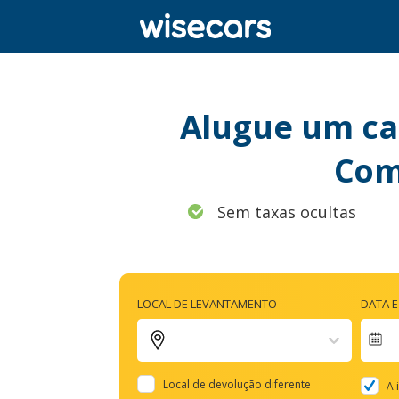
Alugue um car
Com
Sem taxas ocultas
LOCAL DE LEVANTAMENTO
DATA 
Na
fo
Local de devolução diferente
A 
to