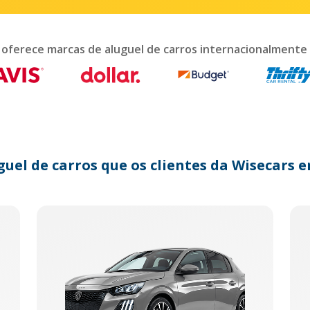
teract
th
e
lendar
 oferece marcas de aluguel de carros internacionalmente
nd
lect
te.
ess
e
estion
ark
guel de carros que os clientes da Wisecar
y
t
e
eyboard
ortcuts
r
anging
tes.