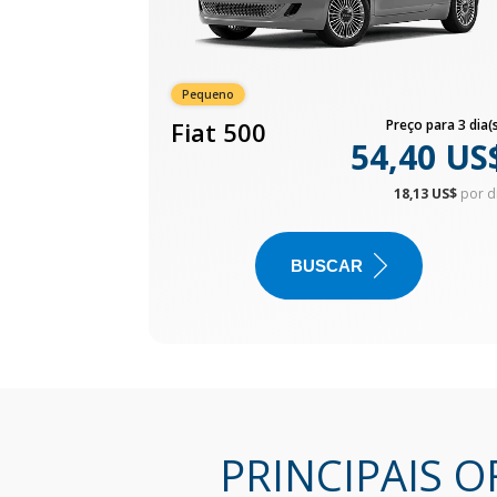
Pequeno
Fiat 500
Preço para 3 dia(s
54,40 US
18,13 US$
por d
BUSCAR
PRINCIPAIS O