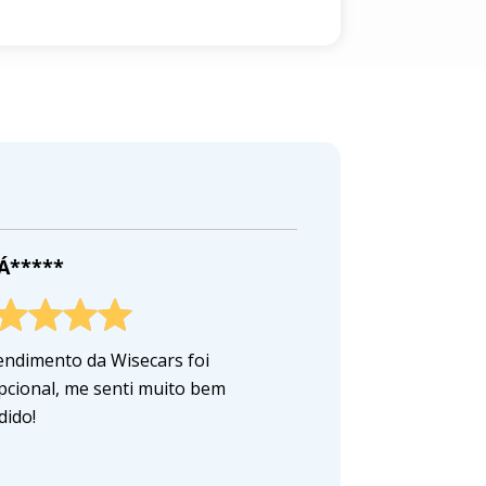
 Á*****
endimento da Wisecars foi
pcional, me senti muito bem
dido!