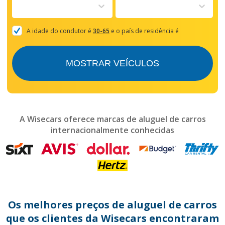
to
interact
with
the
A idade do condutor é
30-65
e o país de residência é
calendar
and
select
MOSTRAR VEÍCULOS
a
date.
Press
the
question
mark
A Wisecars oferece marcas de aluguel de carros
key
internacionalmente conhecidas
to
get
the
keyboard
shortcuts
for
changing
dates.
Os melhores preços de aluguel de carros
que os clientes da Wisecars encontraram