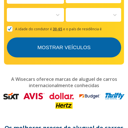
Navigate
forward
to
interact
with
the
A idade do condutor é
30-65
e o país de residência é
calendar
and
select
MOSTRAR VEÍCULOS
a
date.
Press
the
question
mark
A Wisecars oferece marcas de aluguel de carros
key
internacionalmente conhecidas
to
get
the
keyboard
shortcuts
for
changing
dates.
Os melhores preços de aluguel de carros