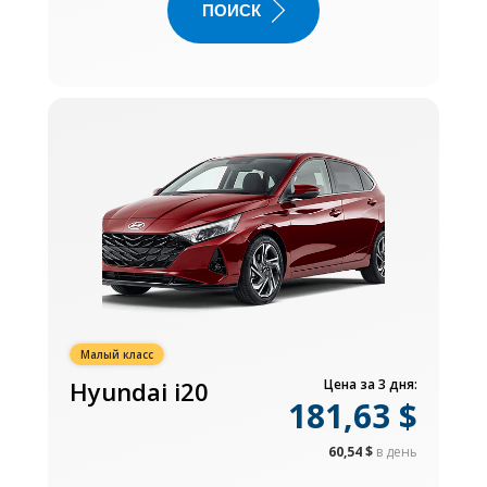
ПОИСК
Малый класс
Hyundai i20
Цена за 3 дня:
181,63 $
60,54 $
в день