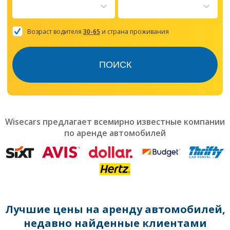
to
interact
with
the
Возраст водителя
30-65
и страна проживания
calendar
and
select
ПОИСК
a
date.
Press
the
question
mark
Wisecars предлагает всемирно известные компании
key
по аренде автомобилей
to
get
the
keyboard
shortcuts
for
changing
dates.
Лучшие цены на аренду автомобилей,
недавно найденные клиентами