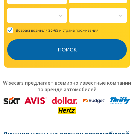
Navigate
forward
to
interact
with
the
Возраст водителя
30-65
и страна проживания
calendar
and
select
ПОИСК
a
date.
Press
the
question
mark
Wisecars предлагает всемирно известные компании
key
по аренде автомобилей
to
get
the
keyboard
shortcuts
for
changing
dates.
Лучшие цены на аренду автомобилей,