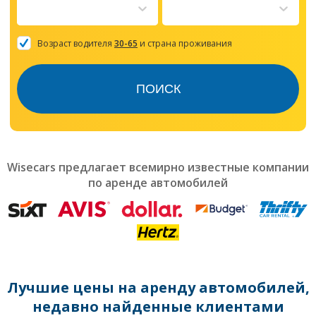
to
interact
with
the
Возраст водителя
30-65
и страна проживания
calendar
and
select
ПОИСК
a
date.
Press
the
question
mark
Wisecars предлагает всемирно известные компании
key
по аренде автомобилей
to
get
the
keyboard
shortcuts
for
changing
dates.
Лучшие цены на аренду автомобилей,
недавно найденные клиентами