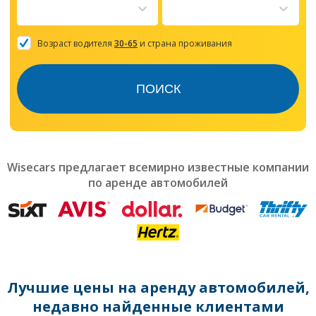
to
interact
with
the
Возраст водителя
30-65
и страна проживания
calendar
and
select
ПОИСК
a
date.
Press
the
question
mark
Wisecars предлагает всемирно известные компании
key
по аренде автомобилей
to
get
the
keyboard
shortcuts
for
changing
dates.
Лучшие цены на аренду автомобилей,
недавно найденные клиентами