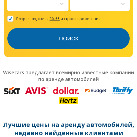
to
interact
with
the
Возраст водителя
30-65
и страна проживания
calendar
and
select
ПОИСК
a
date.
Press
the
question
mark
Wisecars предлагает всемирно известные компании
key
по аренде автомобилей
to
get
the
keyboard
shortcuts
for
changing
dates.
Лучшие цены на аренду автомобилей,
недавно найденные клиентами