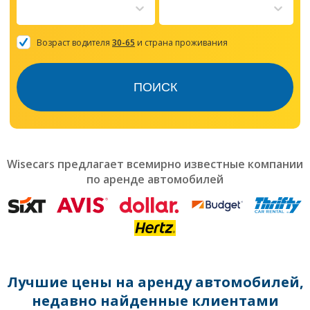
to
interact
with
the
Возраст водителя
30-65
и страна проживания
calendar
and
select
ПОИСК
a
date.
Press
the
question
mark
Wisecars предлагает всемирно известные компании
key
по аренде автомобилей
to
get
the
keyboard
shortcuts
for
changing
dates.
Лучшие цены на аренду автомобилей,
недавно найденные клиентами