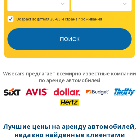
to
interact
with
the
Возраст водителя
30-65
и страна проживания
calendar
and
select
ПОИСК
a
date.
Press
the
question
mark
Wisecars предлагает всемирно известные компании
key
по аренде автомобилей
to
get
the
keyboard
shortcuts
for
changing
dates.
Лучшие цены на аренду автомобилей,
недавно найденные клиентами