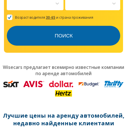
to
interact
with
the
Возраст водителя
30-65
и страна проживания
calendar
and
select
ПОИСК
a
date.
Press
the
question
mark
Wisecars предлагает всемирно известные компании
key
по аренде автомобилей
to
get
the
keyboard
shortcuts
for
changing
dates.
Лучшие цены на аренду автомобилей,
недавно найденные клиентами