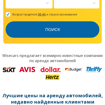
to
interact
with
the
Возраст водителя
30-65
и страна проживания
calendar
and
select
ПОИСК
a
date.
Press
the
question
mark
Wisecars предлагает всемирно известные компании
key
по аренде автомобилей
to
get
the
keyboard
shortcuts
for
changing
dates.
Лучшие цены на аренду автомобилей,
недавно найденные клиентами