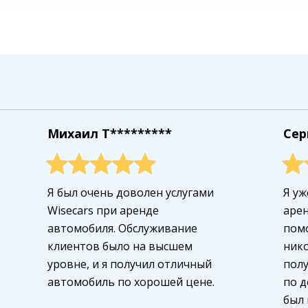
Михаил T*********
Сер
Я был очень доволен услугами
Я уж
Wisecars при аренде
арен
автомобиля. Обслуживание
помо
клиентов было на высшем
нико
уровне, и я получил отличный
пол
автомобиль по хорошей цене.
по д
был