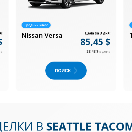
Средний класс
я:
Nissan Versa
Цена за 3 дня:
$
85,45 $
нь
28,48 $
в день
ПОИСК
ДЕЛКИ В
SEATTLE TACO