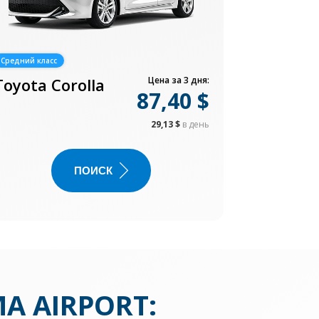
Средний класс
Toyota Corolla
Цена за 3 дня:
87,40 $
29,13 $
в день
ПОИСК
MA AIRPORT
: