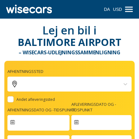
DA
USD
Lej en bil i
BALTIMORE AIRPORT
– WISECARS-UDLEJNINGSSAMMENLIGNING
AFHENTNINGSSTED
Andet afleveringssted
AFLEVERINGSDATO OG -
AFHENTNINGSDATO OG -TIDSPUNKT
TIDSPUNKT
Navigate
forward