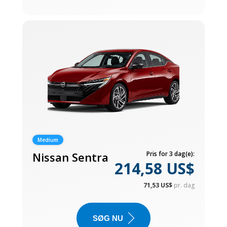
Medium
Nissan Sentra
Pris for 3 dag(e):
214,58 US$
71,53 US$
pr. dag
SØG NU