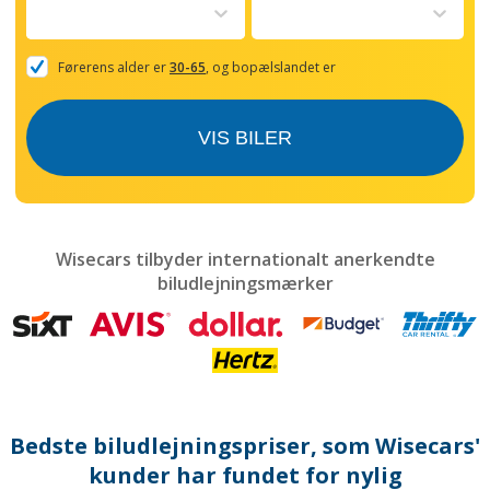
to
interact
with
the
Førerens alder er
30-65
, og bopælslandet er
calendar
and
select
VIS BILER
a
date.
Press
the
question
mark
Wisecars tilbyder internationalt anerkendte
key
biludlejningsmærker
to
get
the
keyboard
shortcuts
for
changing
dates.
Bedste biludlejningspriser, som Wisecars'
kunder har fundet for nylig