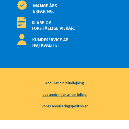
MANGE ÅRS
ERFARING.
KLARE OG
FORSTÅELIGE VILKÅR.
KUNDESERVICE AF
HØJ KVALITET.
Annuller din biludlejning
Lav ændringer af din billeje
Vores annulleringspolitikker