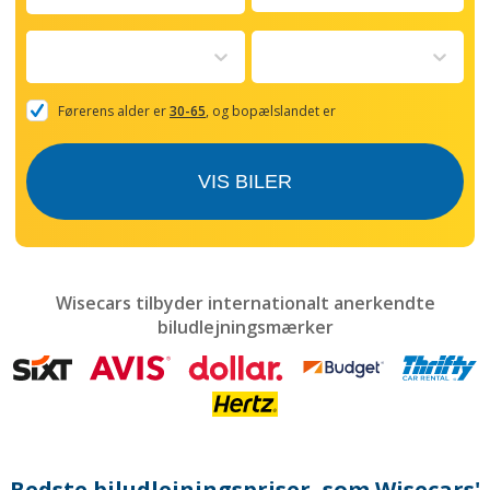
Navigate
forward
to
interact
with
the
Førerens alder er
30-65
, og bopælslandet er
calendar
and
select
VIS BILER
a
date.
Press
the
question
mark
Wisecars tilbyder internationalt anerkendte
key
biludlejningsmærker
to
get
the
keyboard
shortcuts
for
changing
dates.
Bedste biludlejningspriser, som Wisecars'