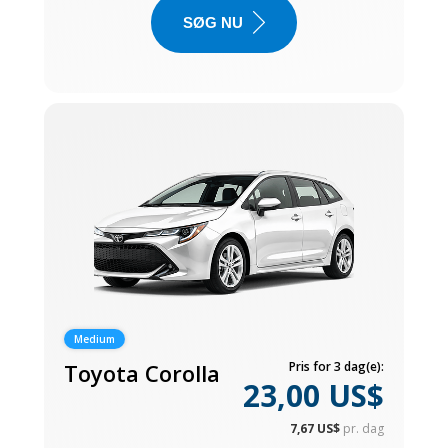
SØG NU
Medium
Toyota Corolla
Pris for 3 dag(e):
23,00 US$
7,67 US$
pr. dag