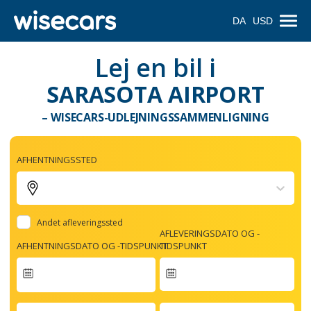
DA
USD
Lej en bil i
SARASOTA AIRPORT
– WISECARS-UDLEJNINGSSAMMENLIGNING
AFHENTNINGSSTED
Andet afleveringssted
AFLEVERINGSDATO OG -
AFHENTNINGSDATO OG -TIDSPUNKT
TIDSPUNKT
Navigate
forward