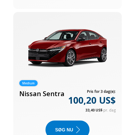
Medium
Nissan Sentra
Pris for 3 dag(e):
100,20 US$
33,40 US$
pr. dag
SØG NU