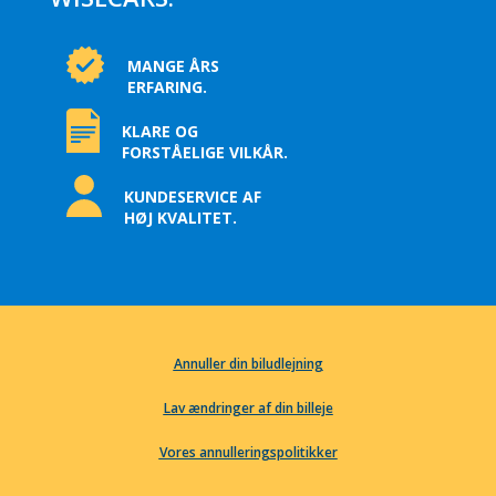
MANGE ÅRS
ERFARING.
KLARE OG
FORSTÅELIGE VILKÅR.
KUNDESERVICE AF
HØJ KVALITET.
Annuller din biludlejning
Lav ændringer af din billeje
Vores annulleringspolitikker