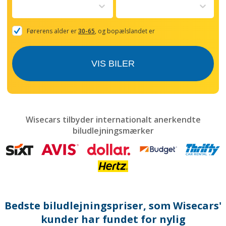
to
interact
with
the
Førerens alder er
30-65
, og bopælslandet er
calendar
and
select
VIS BILER
a
date.
Press
the
question
mark
Wisecars tilbyder internationalt anerkendte
key
biludlejningsmærker
to
get
the
keyboard
shortcuts
for
changing
dates.
Bedste biludlejningspriser, som Wisecars'
kunder har fundet for nylig