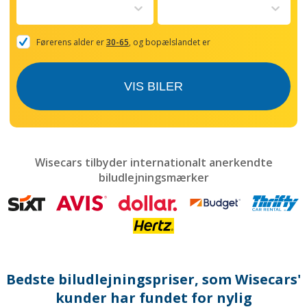
to
interact
with
the
Førerens alder er
30-65
, og bopælslandet er
calendar
and
select
VIS BILER
a
date.
Press
the
question
mark
Wisecars tilbyder internationalt anerkendte
key
biludlejningsmærker
to
get
the
keyboard
shortcuts
for
changing
dates.
Bedste biludlejningspriser, som Wisecars'
kunder har fundet for nylig