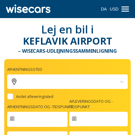
DA
USD
Lej en bil i
KEFLAVIK AIRPORT
– WISECARS-UDLEJNINGSSAMMENLIGNING
AFHENTNINGSSTED
Andet afleveringssted
AFLEVERINGSDATO OG -
AFHENTNINGSDATO OG -TIDSPUNKT
TIDSPUNKT
Navigate
forward