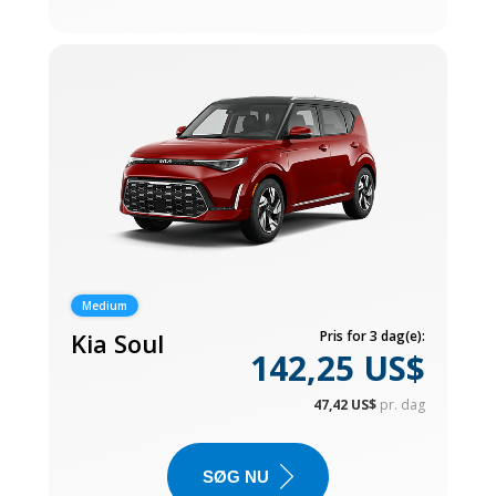
Medium
Kia Soul
Pris for 3 dag(e):
142,25 US$
47,42 US$
pr. dag
SØG NU