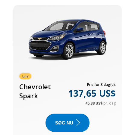
Lille
Chevrolet
Pris for 3 dag(e):
137,65 US$
Spark
45,88 US$
pr. dag
SØG NU