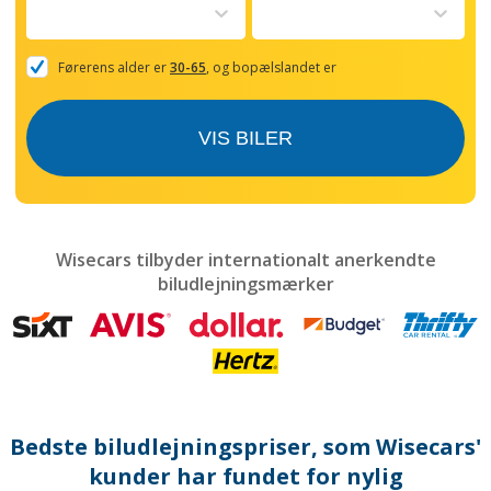
to
interact
with
the
Førerens alder er
30-65
, og bopælslandet er
calendar
and
select
VIS BILER
a
date.
Press
the
question
mark
Wisecars tilbyder internationalt anerkendte
key
biludlejningsmærker
to
get
the
keyboard
shortcuts
for
changing
dates.
Bedste biludlejningspriser, som Wisecars'
kunder har fundet for nylig