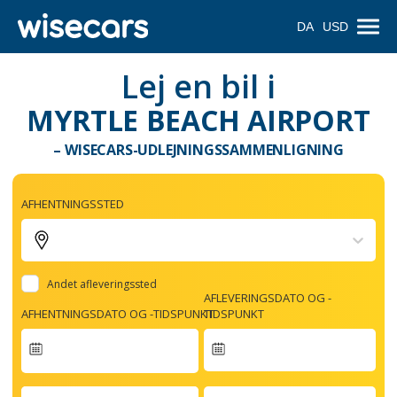
DA
USD
Lej en bil i
MYRTLE BEACH AIRPORT
– WISECARS-UDLEJNINGSSAMMENLIGNING
AFHENTNINGSSTED
Andet afleveringssted
AFLEVERINGSDATO OG -
AFHENTNINGSDATO OG -TIDSPUNKT
TIDSPUNKT
Navigate
forward