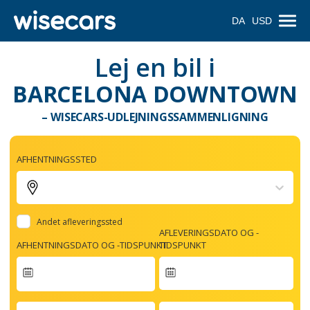
DA
USD
Lej en bil i
BARCELONA DOWNTOWN
– WISECARS-UDLEJNINGSSAMMENLIGNING
AFHENTNINGSSTED
Andet afleveringssted
AFLEVERINGSDATO OG -
AFHENTNINGSDATO OG -TIDSPUNKT
TIDSPUNKT
Navigate
forward