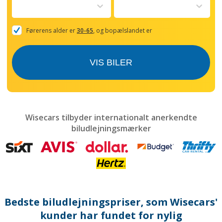
to
interact
with
the
Førerens alder er
30-65
, og bopælslandet er
calendar
and
select
VIS BILER
a
date.
Press
the
question
mark
Wisecars tilbyder internationalt anerkendte
key
biludlejningsmærker
to
get
the
keyboard
shortcuts
for
changing
dates.
Bedste biludlejningspriser, som Wisecars'
kunder har fundet for nylig