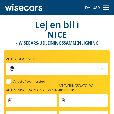
DA
USD
Lej en bil i
NICE
– WISECARS-UDLEJNINGSSAMMENLIGNING
AFHENTNINGSSTED
Andet afleveringssted
AFLEVERINGSDATO OG -
AFHENTNINGSDATO OG -TIDSPUNKT
TIDSPUNKT
Navigate
forward