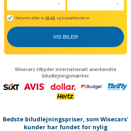
to
interact
with
the
Førerens alder er
30-65
, og bopælslandet er
calendar
and
select
VIS BILER
a
date.
Press
the
question
mark
Wisecars tilbyder internationalt anerkendte
key
biludlejningsmærker
to
get
the
keyboard
shortcuts
for
changing
dates.
Bedste biludlejningspriser, som Wisecars'
kunder har fundet for nylig