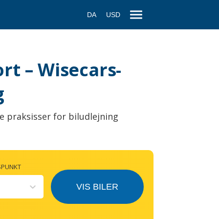
DA
USD
ort – Wisecars-
g
e praksisser for biludlejning
SPUNKT
VIS BILER