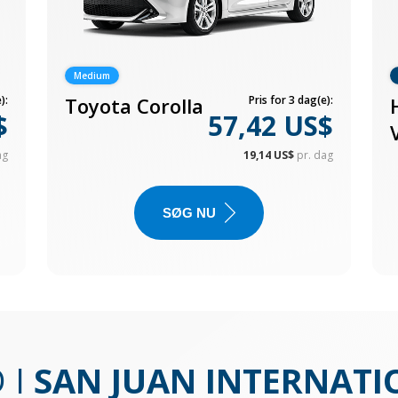
Medium
):
Toyota Corolla
Pris for 3 dag(e):
$
57,42 US$
ag
19,14 US$
pr. dag
SØG NU
 I
SAN JUAN INTERNATI