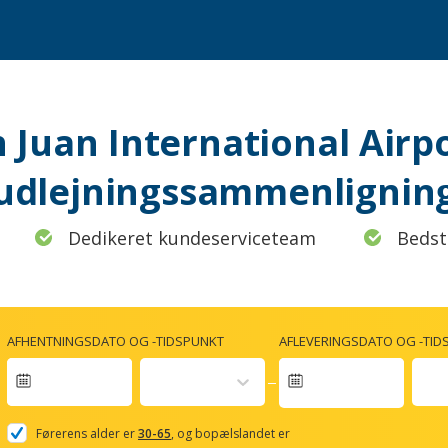
an Juan International Airp
udlejningssammenlignin
Dedikeret kundeserviceteam
Bedst
AFHENTNINGSDATO OG -TIDSPUNKT
AFLEVERINGSDATO OG -TID
Navigate
forward
Førerens alder er
30-65
, og bopælslandet er
to