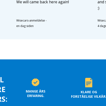
We will came back here again!
and 
:)
Wisecars-anmeldelse
-
Wisec
en dag siden
4 dag
L
RE
MANGE ÅRS
KLARE OG
ERFARING.
FORSTÅELIGE VILKÅR
S: