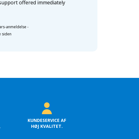
support offered immediately
ars-anmeldelse
-
e siden
KUNDESERVICE AF
HØJ KVALITET.
.