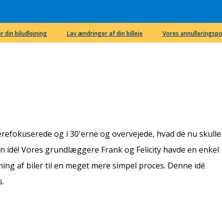
r din biludlejning
Lav ændringer af din billeje
Vores annulleringspo
ierefokuserede og i 30'erne og overvejede, hvad de nu skulle
n idé! Vores grundlæggere Frank og Felicity havde en enkel
ning af biler til en meget mere simpel proces. Denne idé
s.