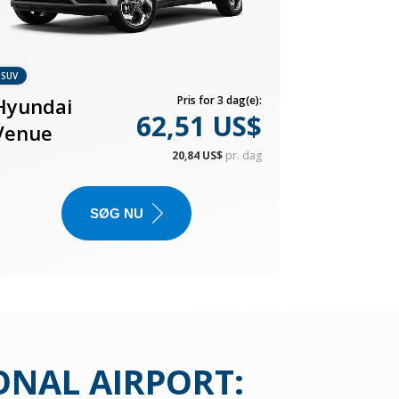
SUV
Hyundai
Pris for 3 dag(e):
62,51 US$
Venue
20,84 US$
pr. dag
SØG NU
ONAL AIRPORT
: