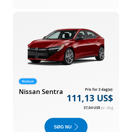
Medium
Nissan Sentra
Pris for 3 dag(e):
111,13 US$
37,04 US$
pr. dag
SØG NU