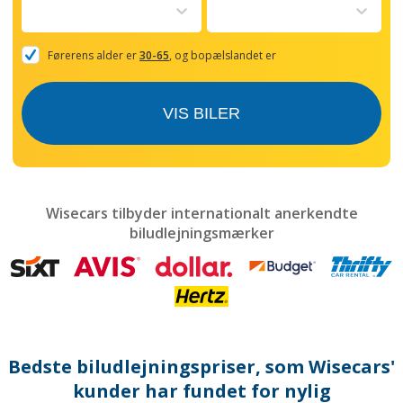
to
interact
with
the
Førerens alder er
30-65
, og bopælslandet er
calendar
and
select
VIS BILER
a
date.
Press
the
question
mark
Wisecars tilbyder internationalt anerkendte
key
biludlejningsmærker
to
get
the
keyboard
shortcuts
for
changing
dates.
Bedste biludlejningspriser, som Wisecars'
kunder har fundet for nylig