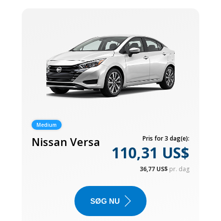
Medium
Nissan Versa
Pris for 3 dag(e):
110,31 US$
36,77 US$
pr. dag
SØG NU