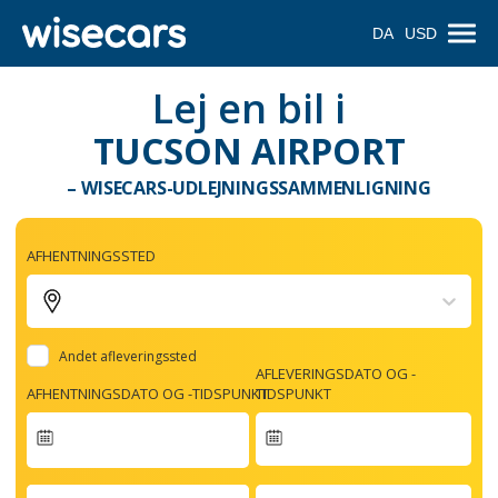
DA
USD
Lej en bil i
TUCSON AIRPORT
– WISECARS-UDLEJNINGSSAMMENLIGNING
AFHENTNINGSSTED
Andet afleveringssted
AFLEVERINGSDATO OG -
AFHENTNINGSDATO OG -TIDSPUNKT
TIDSPUNKT
Navigate
forward