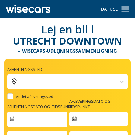
DA
USD
Lej en bil i
UTRECHT DOWNTOWN
– WISECARS-UDLEJNINGSSAMMENLIGNING
AFHENTNINGSSTED
Andet afleveringssted
AFLEVERINGSDATO OG -
AFHENTNINGSDATO OG -TIDSPUNKT
TIDSPUNKT
Navigate
forward