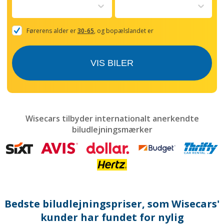
to
interact
with
the
Førerens alder er
30-65
, og bopælslandet er
calendar
and
select
VIS BILER
a
date.
Press
the
question
mark
Wisecars tilbyder internationalt anerkendte
key
biludlejningsmærker
to
get
the
keyboard
shortcuts
for
changing
dates.
Bedste biludlejningspriser, som Wisecars'
kunder har fundet for nylig