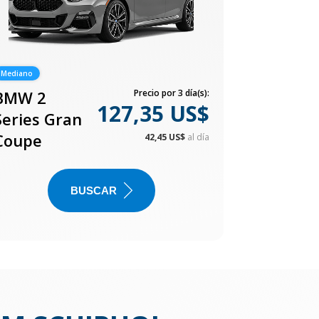
Mediano
BMW 2
Precio por 3 día(s):
127,35 US$
Series Gran
Coupe
42,45 US$
al día
BUSCAR