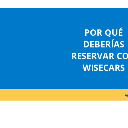
POR QUÉ
DEBERÍAS
RESERVAR C
WISECARS
A