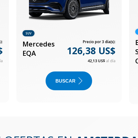
SUV
):
Mercedes
Precio por 3 día(s):
$
126,38 US$
EQA
ía
42,13 US$
al día
BUSCAR