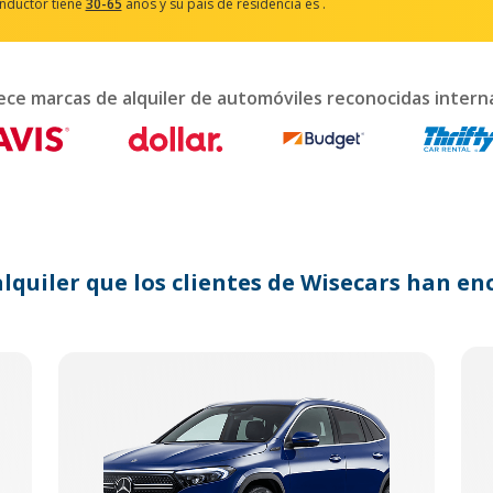
onductor tiene
30-65
años y su país de residencia es
.
ract
ndar
ece marcas de alquiler de automóviles reconocidas inter
ct
.
ss
tion
k
alquiler que los clientes de Wisecars han 
board
tcuts
nging
s.