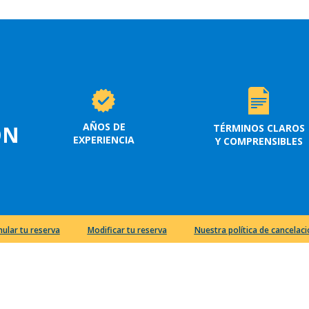
AÑOS DE
ON
TÉRMINOS CLAROS
EXPERIENCIA
Y COMPRENSIBLES
nular tu reserva
Modificar tu reserva
Nuestra política de cancelac