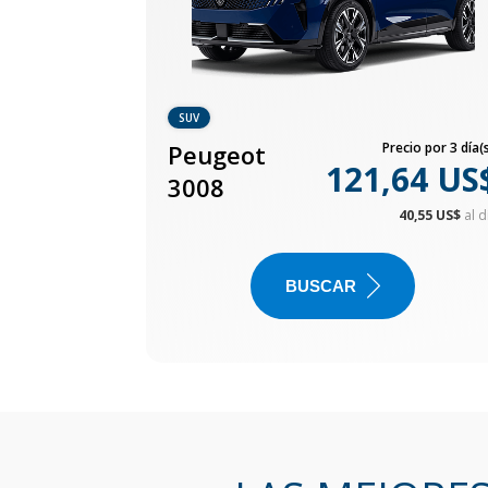
SUV
Peugeot
Precio por 3 día(s
121,64 US
3008
40,55 US$
al d
BUSCAR