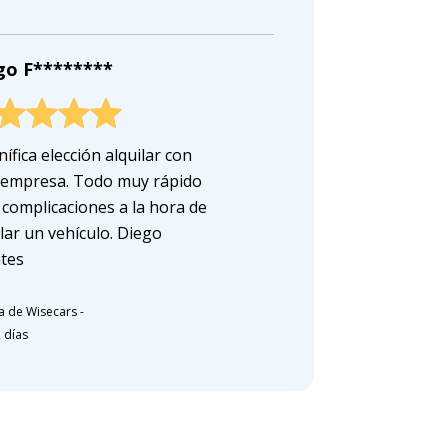
go F********
ífica elección alquilar con
 empresa. Todo muy rápido
n complicaciones a la hora de
ilar un vehículo. Diego
tes
a de Wisecars
-
 días