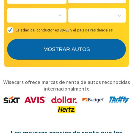
Navigate
forward
to
interact
with
the
La edad del conductor es
30-65
y el país de residencia es
calendar
and
select
MOSTRAR AUTOS
a
date.
Press
the
question
mark
Wisecars ofrece marcas de renta de autos reconocidas
key
internacionalmente
to
get
the
keyboard
shortcuts
for
changing
dates.
Los mejores precios de renta que los