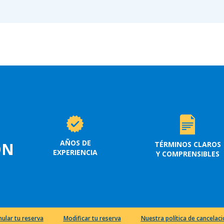
AÑOS DE
ON
TÉRMINOS CLAROS
EXPERIENCIA
Y COMPRENSIBLES
nular tu reserva
Modificar tu reserva
Nuestra política de cancelac