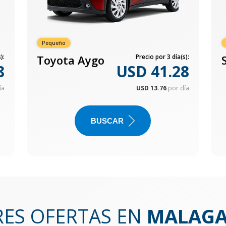
Pequeño
):
Toyota Aygo
Precio por 3 día(s):
8
USD 41.28
ía
USD 13.76
por día
BUSCAR
RES OFERTAS EN
MALAGA