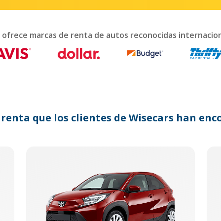
interact
with
the
calendar
 ofrece marcas de renta de autos reconocidas internaci
and
select
a
date.
Press
the
question
mark
 renta que los clientes de Wisecars han e
key
to
get
the
keyboard
shortcuts
for
changing
dates.