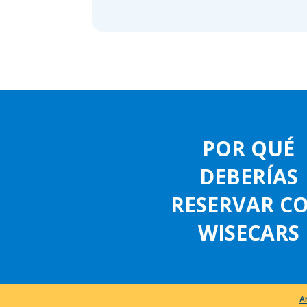
POR QUÉ
DEBERÍAS
RESERVAR C
WISECARS
A