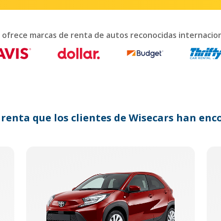
interact
with
the
calendar
 ofrece marcas de renta de autos reconocidas internaci
and
select
a
date.
Press
the
question
mark
 renta que los clientes de Wisecars han e
key
to
get
the
keyboard
shortcuts
for
changing
dates.