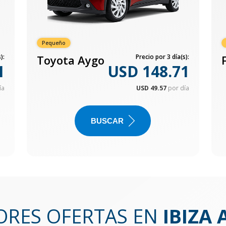
Pequeño
):
Toyota Aygo
Precio por 3 día(s):
1
USD 148.71
ía
USD 49.57
por día
BUSCAR
ORES OFERTAS EN
IBIZA 