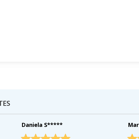
TES
Daniela S*****
Mar