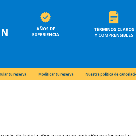
AÑOS DE
ON
TÉRMINOS CLAROS
EXPERIENCIA
Y COMPRENSIBLES
nular tu reserva
Modificar tu reserva
Nuestra política de cancelac
oco más de treinta años y una gran ambición profesional, y