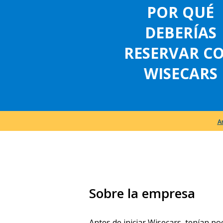
POR QUÉ
DEBERÍAS
RESERVAR C
WISECARS
A
Sobre la empresa
Antes de iniciar Wisecars, tenían p