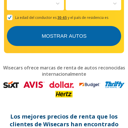
to
interact
with
the
La edad del conductor es
30-65
y el país de residencia es
calendar
and
select
MOSTRAR AUTOS
a
date.
Press
the
question
mark
Wisecars ofrece marcas de renta de autos reconocidas
key
internacionalmente
to
get
the
keyboard
shortcuts
for
changing
dates.
Los mejores precios de renta que los
clientes de Wisecars han encontrado