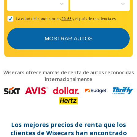
to
interact
with
the
La edad del conductor es
30-65
y el país de residencia es
calendar
and
select
MOSTRAR AUTOS
a
date.
Press
the
question
mark
Wisecars ofrece marcas de renta de autos reconocidas
key
internacionalmente
to
get
the
keyboard
shortcuts
for
changing
dates.
Los mejores precios de renta que los
clientes de Wisecars han encontrado