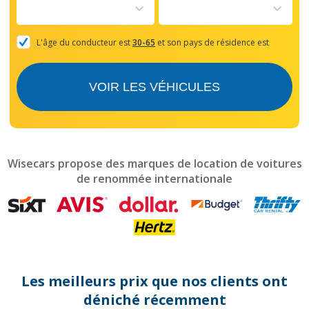
to
interact
with
the
L'âge du conducteur est
30-65
et son pays de résidence est
calendar
and
select
VOIR LES VÉHICULES
a
date.
Press
the
question
mark
Wisecars propose des marques de location de voitures
key
de renommée internationale
to
get
the
keyboard
shortcuts
for
changing
dates.
Les meilleurs prix que nos clients ont
déniché récemment