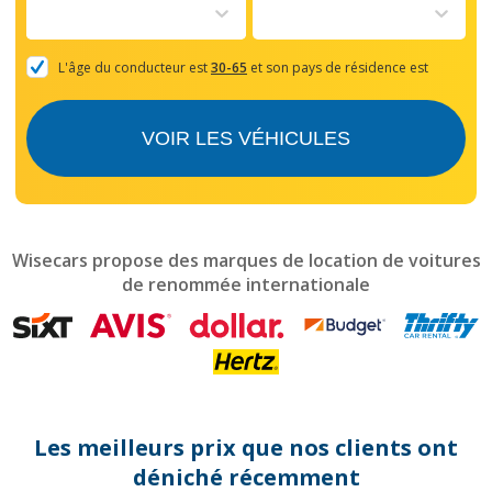
to
interact
with
the
L'âge du conducteur est
30-65
et son pays de résidence est
calendar
and
select
VOIR LES VÉHICULES
a
date.
Press
the
question
mark
Wisecars propose des marques de location de voitures
key
de renommée internationale
to
get
the
keyboard
shortcuts
for
changing
dates.
Les meilleurs prix que nos clients ont
déniché récemment