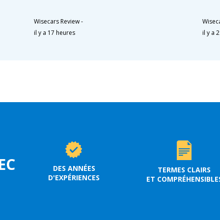
Wisecars Review
-
Wisec
il y a 17 heures
il y a 
EC
DES ANNÉES
TERMES CLAIRS
D'EXPÉRIENCES
ET COMPRÉHENSIBLE