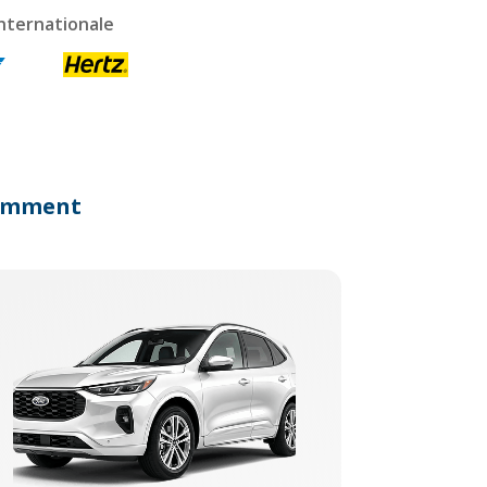
nternationale
écemment