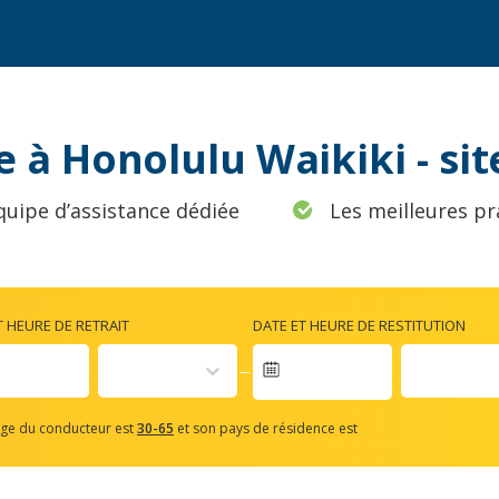
e à Honolulu Waikiki - si
quipe d’assistance dédiée
Les meilleures pr
T HEURE DE RETRAIT
DATE ET HEURE DE RESTITUTION
vigate
rward
âge du conducteur est
30-65
et son pays de résidence est
teract
th
e