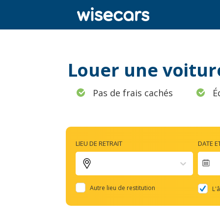
Louer une voitur
Pas de frais cachés
É
LIEU DE RETRAIT
DATE E
Na
fo
Autre lieu de restitution
L'
to
in
wi
th