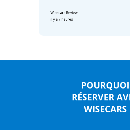
Wisecars Review
-
il y a 7 heures
POURQUOI
RÉSERVER AV
WISECARS