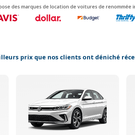
lendar
pose des marques de location de voitures de renommée i
d
lect
te.
ess
e
estion
rk
lleurs prix que nos clients ont déniché r
y
t
e
yboard
ortcuts
r
anging
tes.