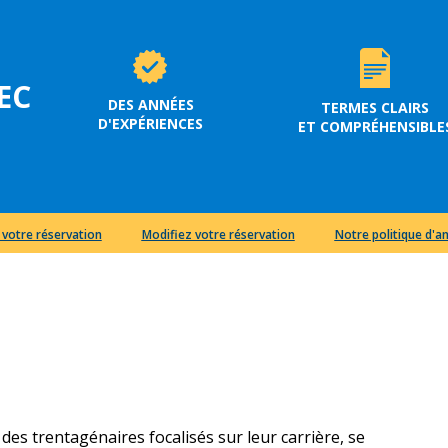
EC
DES ANNÉES
TERMES CLAIRS
D'EXPÉRIENCES
ET COMPRÉHENSIBLE
 votre réservation
Modifiez votre réservation
Notre politique d'a
 des trentagénaires focalisés sur leur carrière, se