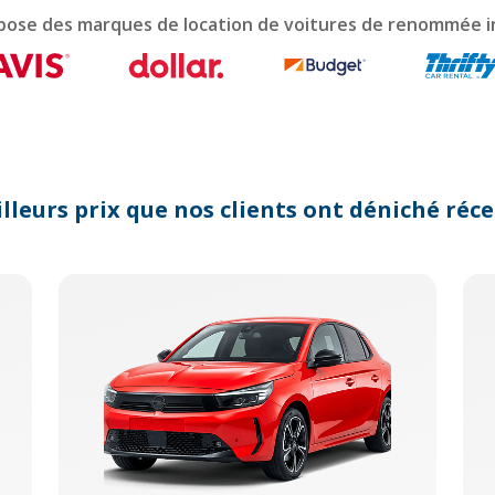
lendar
pose des marques de location de voitures de renommée i
d
lect
te.
ess
e
estion
rk
lleurs prix que nos clients ont déniché r
y
t
e
yboard
ortcuts
r
anging
tes.