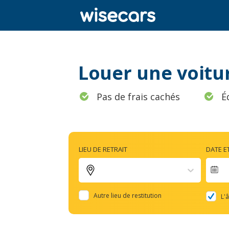
Louer une voitu
Pas de frais cachés
É
LIEU DE RETRAIT
DATE E
Na
fo
Autre lieu de restitution
L'
to
in
wi
th