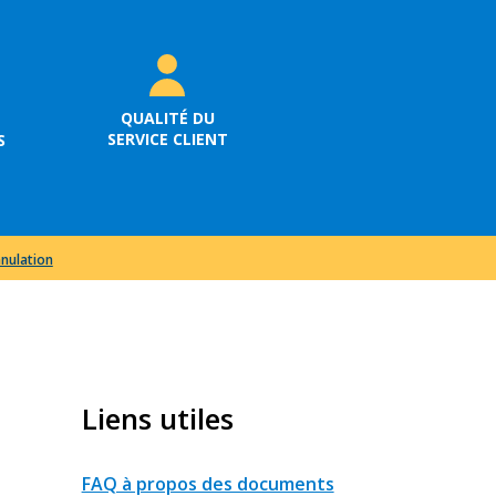
QUALITÉ DU
SERVICE CLIENT
S
nnulation
Liens utiles
FAQ à propos des documents