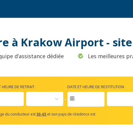
re à Krakow Airport - sit
quipe d’assistance dédiée
Les meilleures pr
T HEURE DE RETRAIT
DATE ET HEURE DE RESTITUTION
vigate
rward
âge du conducteur est
30-65
et son pays de résidence est
teract
th
e