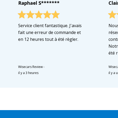
Raphael S*******
Cla
Service client fantastique. J'avais
Nous
fait une erreur de commande et
rése
en 12 heures tout à été règler.
cont
Notr
été r
Wisecars Review
-
Wisec
il y a 3 heures
il y a 