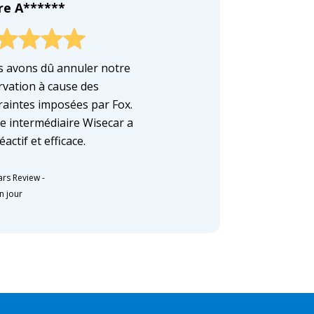
ire A******
 avons dû annuler notre
rvation à cause des
raintes imposées par Fox.
e intermédiaire Wisecar a
éactif et efficace.
ars Review
-
un jour