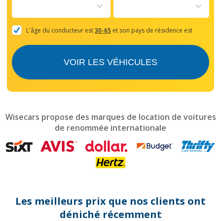
to
interact
with
the
L'âge du conducteur est
30-65
et son pays de résidence est
calendar
and
select
VOIR LES VÉHICULES
a
date.
Press
the
question
mark
Wisecars propose des marques de location de voitures
key
de renommée internationale
to
get
the
keyboard
shortcuts
for
changing
dates.
Les meilleurs prix que nos clients ont
déniché récemment