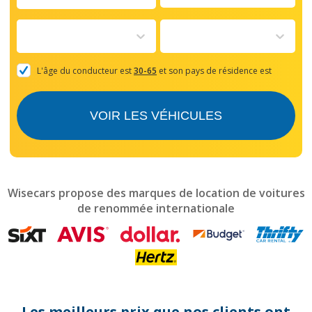
Navigate
forward
to
interact
with
the
L'âge du conducteur est
30-65
et son pays de résidence est
calendar
and
select
VOIR LES VÉHICULES
a
date.
Press
the
question
mark
Wisecars propose des marques de location de voitures
key
de renommée internationale
to
get
the
keyboard
shortcuts
for
changing
dates.
Les meilleurs prix que nos clients ont