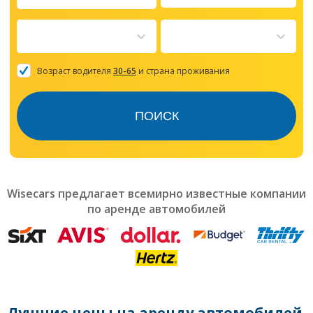
Navigate
forward
to
interact
with
the
Возраст водителя
30-65
и страна проживания
calendar
and
select
ПОИСК
a
date.
Press
the
question
mark
Wisecars предлагает всемирно известные компании
key
по аренде автомобилей
to
get
the
keyboard
shortcuts
for
changing
dates.
Лучшие цены на аренду автомобилей,