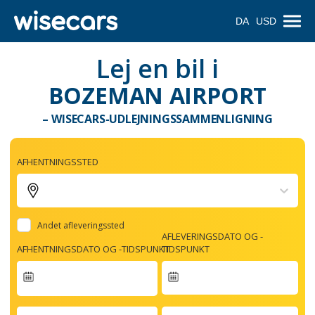
DA
USD
Lej en bil i
BOZEMAN AIRPORT
– WISECARS-UDLEJNINGSSAMMENLIGNING
AFHENTNINGSSTED
Andet afleveringssted
AFLEVERINGSDATO OG -
AFHENTNINGSDATO OG -TIDSPUNKT
TIDSPUNKT
Navigate
forward