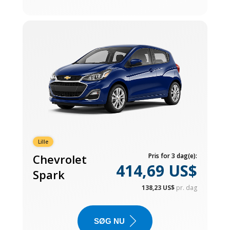
Lille
Chevrolet
Pris for 3 dag(e):
414,69 US$
Spark
138,23 US$
pr. dag
SØG NU