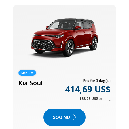
Medium
Kia Soul
Pris for 3 dag(e):
414,69 US$
138,23 US$
pr. dag
SØG NU