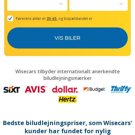
to
interact
with
the
Førerens alder er
30-65
, og bopælslandet er
calendar
and
select
VIS BILER
a
date.
Press
the
question
mark
Wisecars tilbyder internationalt anerkendte
key
biludlejningsmærker
to
get
the
keyboard
shortcuts
for
changing
dates.
Bedste biludlejningspriser, som Wisecars'
kunder har fundet for nylig