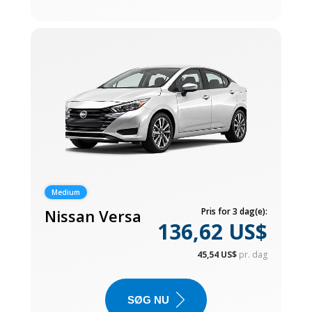
Medium
Nissan Versa
Pris for 3 dag(e):
136,62 US$
45,54 US$
pr. dag
SØG NU