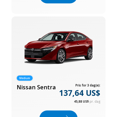
Medium
Nissan Sentra
Pris for 3 dag(e):
137,64 US$
45,88 US$
pr. dag