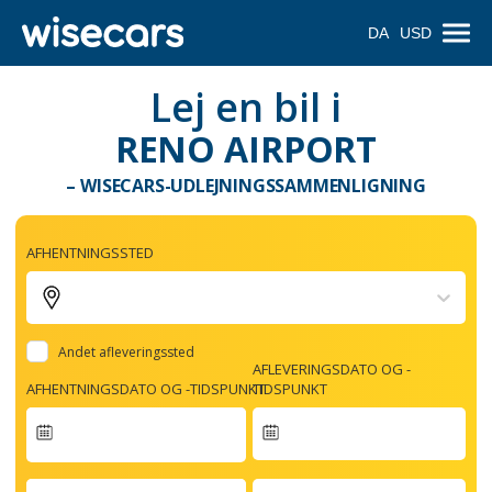
DA
USD
Lej en bil i
RENO AIRPORT
– WISECARS-UDLEJNINGSSAMMENLIGNING
AFHENTNINGSSTED
Andet afleveringssted
AFLEVERINGSDATO OG -
AFHENTNINGSDATO OG -TIDSPUNKT
TIDSPUNKT
Navigate
forward