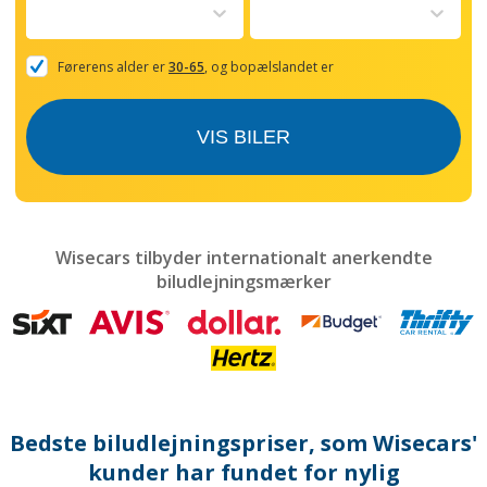
to
interact
with
the
Førerens alder er
30-65
, og bopælslandet er
calendar
and
select
VIS BILER
a
date.
Press
the
question
mark
Wisecars tilbyder internationalt anerkendte
key
biludlejningsmærker
to
get
the
keyboard
shortcuts
for
changing
dates.
Bedste biludlejningspriser, som Wisecars'
kunder har fundet for nylig