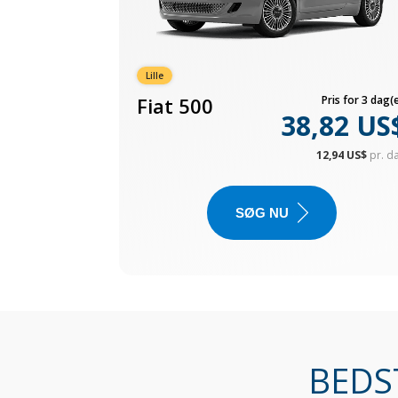
Lille
Fiat 500
Pris for 3 dag(e
38,82 US
12,94 US$
pr. d
SØG NU
BEDST