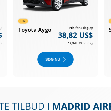
Lille
):
Toyota Aygo
Pris for 3 dag(e):
$
38,82 US$
ag
12,94 US$
pr. dag
SØG NU
E TILBUD I
MADRID AIR