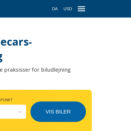
DA
USD
secars-
g
e praksisser for biludlejning
SPUNKT
VIS BILER