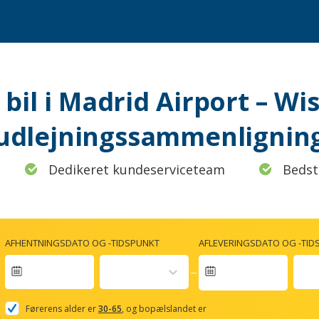
 bil i Madrid Airport – Wi
udlejningssammenlignin
Dedikeret kundeserviceteam
Bedst
AFHENTNINGSDATO OG -TIDSPUNKT
AFLEVERINGSDATO OG -TID
Navigate
forward
Førerens alder er
30-65
, og bopælslandet er
to