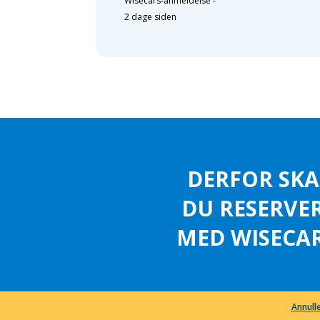
Wisecars-anmeldelse
-
2 dage siden
DERFOR SKA
DU RESERVE
MED WISECAR
Annulle