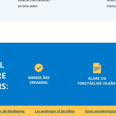
Wisecars-anmeldelse
-
Wisec
en time siden
4 time
L
RE
MANGE ÅRS
KLARE OG
ERFARING.
FORSTÅELIGE VILKÅR
S:
r din biludlejning
Lav ændringer af din billeje
Vores annulleringspo