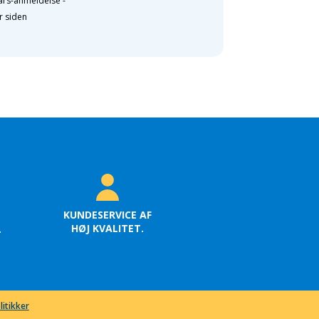
ars-anmeldelse
-
r siden
KUNDESERVICE AF
HØJ KVALITET.
.
litikker