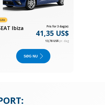
Lille
SEAT Ibiza
Pris for 3 dag(e):
41,35 US$
13,78 US$
pr. dag
SØG NU
PORT
: