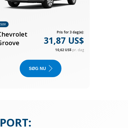
SUV
Chevrolet
Pris for 3 dag(e):
31,87 US$
Groove
10,62 US$
pr. dag
SØG NU
RPORT
: