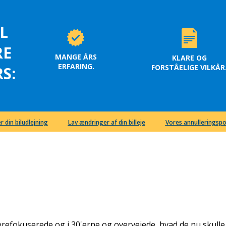
L
RE
MANGE ÅRS
KLARE OG
ERFARING.
FORSTÅELIGE VILKÅR
S:
r din biludlejning
Lav ændringer af din billeje
Vores annulleringspo
ierefokuserede og i 30'erne og overvejede, hvad de nu skulle