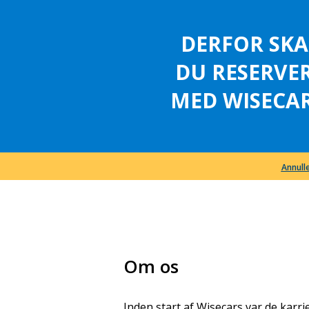
DERFOR SKA
DU RESERVE
MED WISECAR
Annulle
Om os
Inden start af Wisecars var de karr