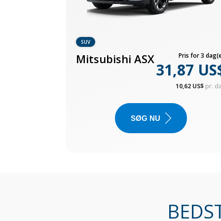
SUV
Mitsubishi ASX
Pris for 3 dag(e
31,87 US
10,62 US$
pr. d
SØG NU
BEDST