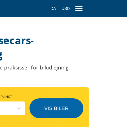
DA
USD
isecars-
g
e praksisser for biludlejning
SPUNKT
VIS BILER