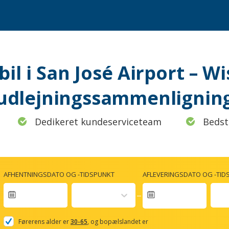
bil i San José Airport – W
udlejningssammenlignin
Dedikeret kundeserviceteam
Bedst
AFHENTNINGSDATO OG -TIDSPUNKT
AFLEVERINGSDATO OG -TID
Navigate
forward
Førerens alder er
30-65
, og bopælslandet er
to