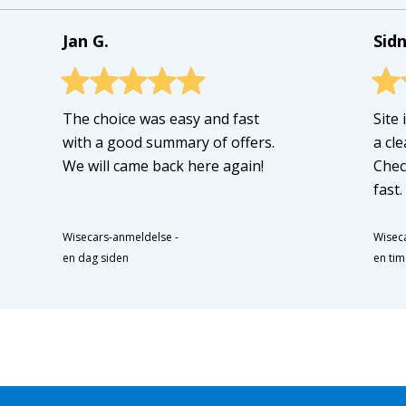
Jan G.
Sidn
The choice was easy and fast
Site 
with a good summary of offers.
a cl
We will came back here again!
Chec
fast.
Wisecars-anmeldelse
-
Wisec
en dag siden
en tim