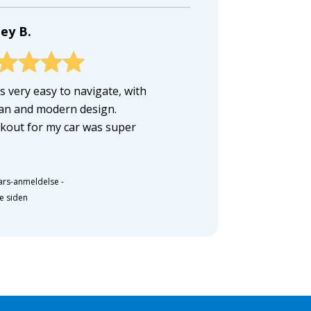
ey B.
is very easy to navigate, with
ean and modern design.
kout for my car was super
ars-anmeldelse
-
e siden