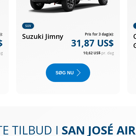
SUV
):
Suzuki Jimny
Pris for 3 dag(e):
$
31,87 US$
ag
10,62 US$
pr. dag
SØG NU
E TILBUD I
SAN JOSÉ AI