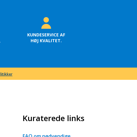
KUNDESERVICE AF
HØJ KVALITET.
.
litikker
Kuraterede links
FAQ om nødvendige