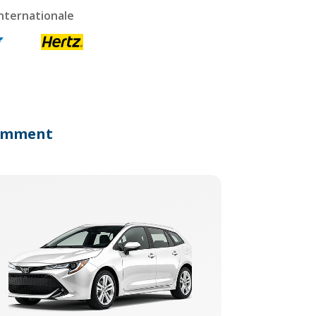
nternationale
écemment