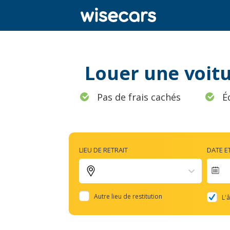
Louer une voitu
Pas de frais cachés
É
LIEU DE RETRAIT
DATE E
Na
fo
Autre lieu de restitution
L'
to
in
wi
th