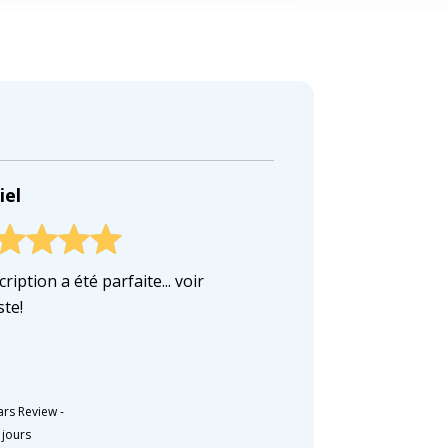
iel
cription a été parfaite... voir
ste!
ars Review
-
2 jours