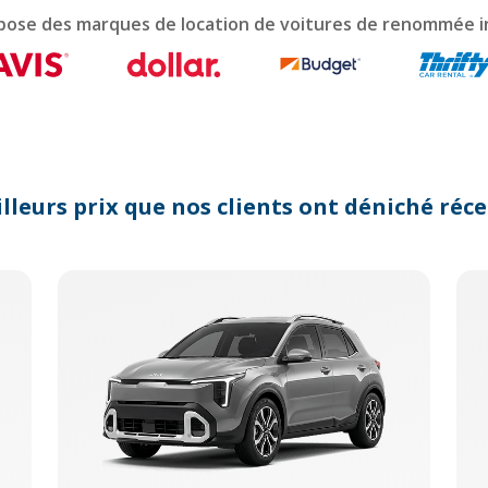
lendar
pose des marques de location de voitures de renommée i
d
lect
te.
ess
e
estion
rk
lleurs prix que nos clients ont déniché r
y
t
e
yboard
ortcuts
r
anging
tes.