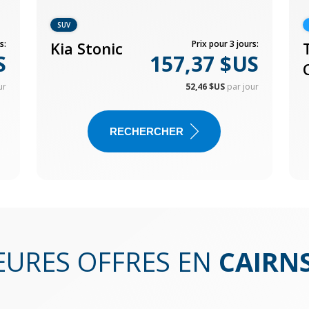
SUV
s:
Kia Stonic
Prix pour 3 jours:
S
157,37 $US
ur
52,46 $US
par jour
RECHERCHER
EURES OFFRES EN
CAIRN