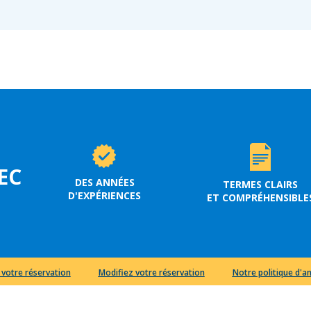
EC
DES ANNÉES
TERMES CLAIRS
D'EXPÉRIENCES
ET COMPRÉHENSIBLE
 votre réservation
Modifiez votre réservation
Notre politique d'a