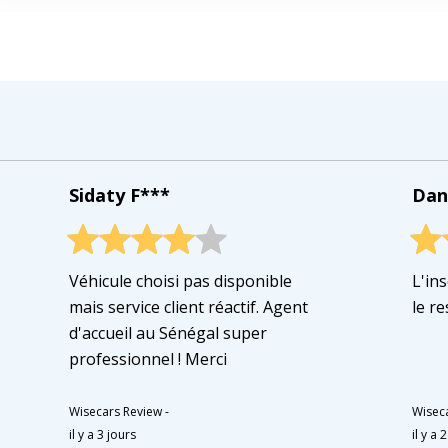
Sidaty F***
Dan
Véhicule choisi pas disponible
L'ins
mais service client réactif. Agent
le re
d'accueil au Sénégal super
professionnel ! Merci
Wisecars Review
-
Wisec
il y a 3 jours
il y a 