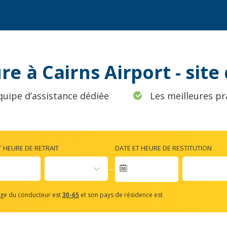
re à Cairns Airport - sit
quipe d’assistance dédiée
Les meilleures pr
T HEURE DE RETRAIT
DATE ET HEURE DE RESTITUTION
vigate
rward
âge du conducteur est
30-65
et son pays de résidence est
teract
th
e