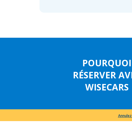
POURQUOI
RÉSERVER AV
WISECARS
Annulez