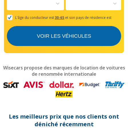
to
interact
with
the
L'âge du conducteur est
30-65
et son pays de résidence est
calendar
and
select
VOIR LES VÉHICULES
a
date.
Press
the
question
mark
Wisecars propose des marques de location de voitures
key
de renommée internationale
to
get
the
keyboard
shortcuts
for
changing
dates.
Les meilleurs prix que nos clients ont
déniché récemment