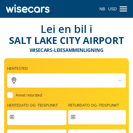
NB
USD
Lei en bil i
SALT LAKE CITY AIRPORT
WISECARS-LEIESAMMENLIGNING
HENTESTED
Annet retursted
HENTEDATO OG -TIDSPUNKT
RETURDATO OG -TIDSPUNKT
Navigate
forward