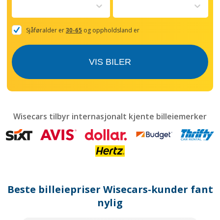
to
interact
with
the
Sjåføralder er
30-65
og oppholdsland er
calendar
and
select
VIS BILER
a
date.
Press
the
question
mark
Wisecars tilbyr internasjonalt kjente billeiemerker
key
to
get
the
keyboard
shortcuts
for
Beste billeiepriser Wisecars-kunder fant
changing
dates.
nylig