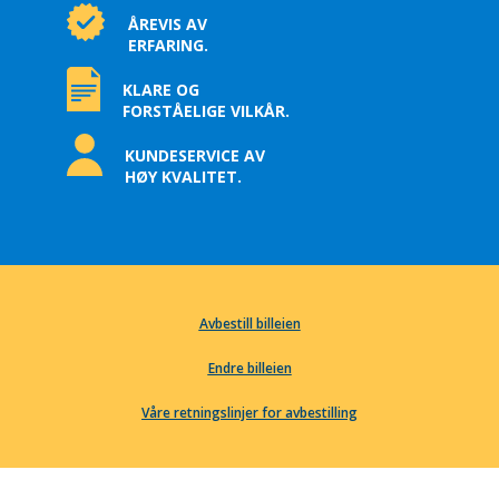
ÅREVIS AV
ERFARING.
KLARE OG
FORSTÅELIGE VILKÅR.
KUNDESERVICE AV
HØY KVALITET.
Avbestill billeien
Endre billeien
Våre retningslinjer for avbestilling