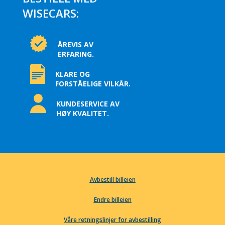
WISECARS:
ÅREVIS AV
ERFARING.
KLARE OG
FORSTÅELIGE VILKÅR.
KUNDESERVICE AV
HØY KVALITET.
Avbestill billeien
Endre billeien
Våre retningslinjer for avbestilling