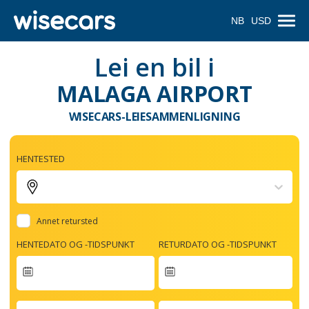
NB
USD
Lei en bil i
MALAGA AIRPORT
WISECARS-LEIESAMMENLIGNING
HENTESTED
Annet retursted
HENTEDATO OG -TIDSPUNKT
RETURDATO OG -TIDSPUNKT
Navigate
forward