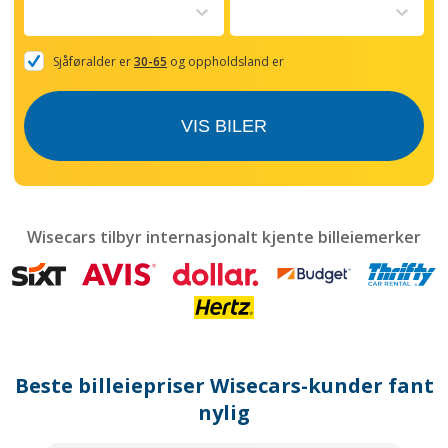
to
interact
with
the
Sjåføralder er
30-65
og oppholdsland er
calendar
and
select
VIS BILER
a
date.
Press
the
question
mark
Wisecars tilbyr internasjonalt kjente billeiemerker
key
to
get
the
keyboard
shortcuts
for
Beste billeiepriser Wisecars-kunder fant
changing
dates.
nylig