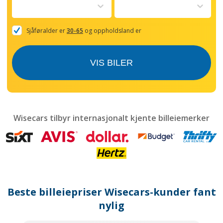
to
interact
with
the
Sjåføralder er
30-65
og oppholdsland er
calendar
and
select
VIS BILER
a
date.
Press
the
question
mark
Wisecars tilbyr internasjonalt kjente billeiemerker
key
to
get
the
keyboard
shortcuts
for
Beste billeiepriser Wisecars-kunder fant
changing
dates.
nylig