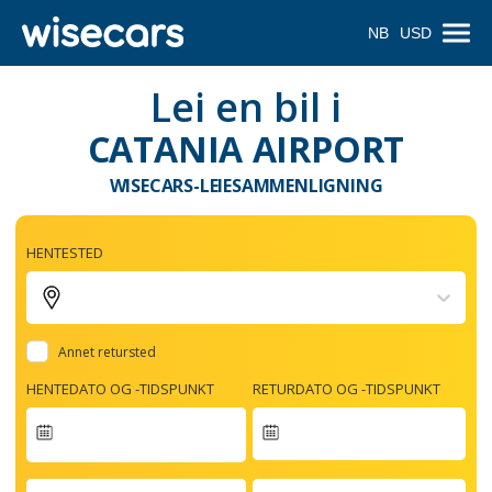
NB
USD
Lei en bil i
CATANIA AIRPORT
WISECARS-LEIESAMMENLIGNING
HENTESTED
Annet retursted
HENTEDATO OG -TIDSPUNKT
RETURDATO OG -TIDSPUNKT
Navigate
forward