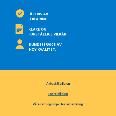
ÅREVIS AV
ERFARING.
KLARE OG
FORSTÅELIGE VILKÅR.
KUNDESERVICE AV
HØY KVALITET.
Avbestill billeien
Endre billeien
Våre retningslinjer for avbestilling