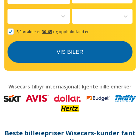
Navigate
forward
to
interact
with
the
Sjåføralder er
30-65
og oppholdsland er
calendar
and
select
VIS BILER
a
date.
Press
the
question
mark
Wisecars tilbyr internasjonalt kjente billeiemerker
key
to
get
the
keyboard
shortcuts
for
Beste billeiepriser Wisecars-kunder fant
changing
dates.